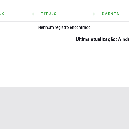
NO
TÍTULO
EMENTA
NO
TÍTULO
EMENTA
Nenhum registro encontrado
Última atualização: Ainda não foram info
Última atualização: Ain