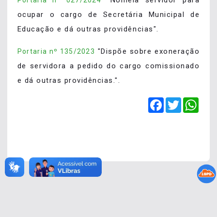
"Nomeia servidor para
Portaria nº 027/2024
ocupar o cargo de Secretária Municipal de
Educação e dá outras providências".
"Dispõe sobre exoneração
Portaria nº 135/2023
de servidora a pedido do cargo comissionado
e dá outras providências.".
Facebook
Twitter
Wha